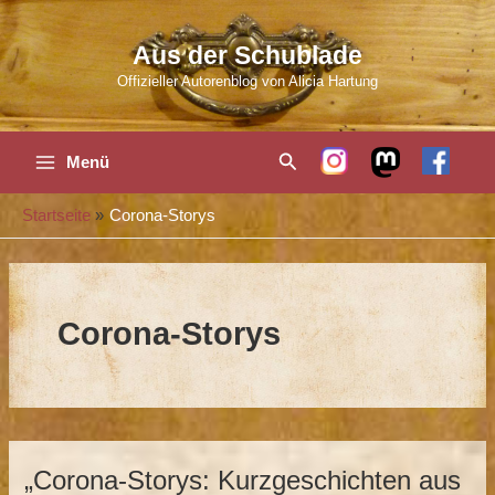
Zum
Inhalt
Aus der Schublade
springen
Offizieller Autorenblog von Alicia Hartung
Main
Suchen
Menü
Menu
Startseite
Corona-Storys
Corona-Storys
„Corona-Storys: Kurzgeschichten aus
„Corona-