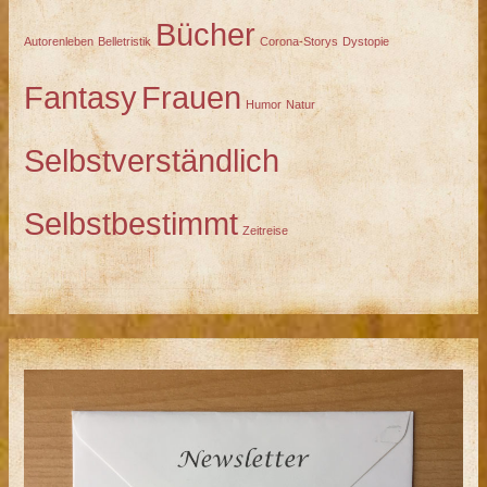
Bücher
Autorenleben
Belletristik
Corona-Storys
Dystopie
Fantasy
Frauen
Humor
Natur
Selbstverständlich
Selbstbestimmt
Zeitreise