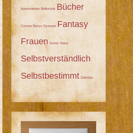
Bücher
Autorenleben
Belletristik
Fantasy
Corona-Storys
Dystopie
Frauen
Humor
Natur
Selbstverständlich
Selbstbestimmt
Zeitreise