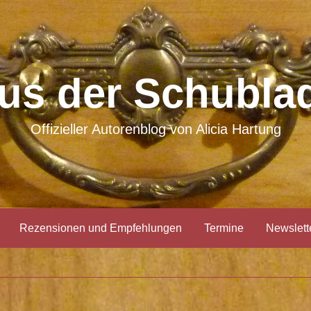
us der Schubla
Offizieller Autorenblog von Alicia Hartung
Rezensionen und Empfehlungen
Termine
Newslet