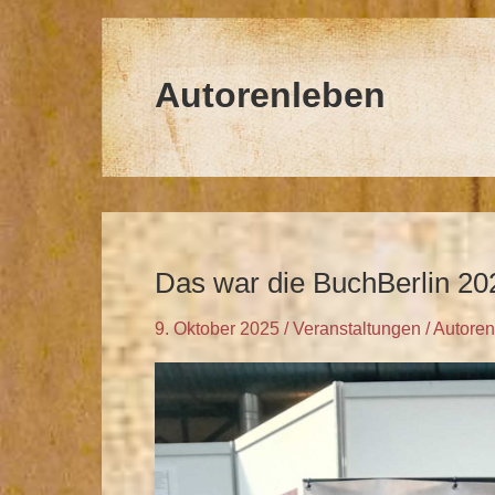
Autorenleben
Das war die BuchBerlin 20
Das
war
9. Oktober 2025
/
Veranstaltungen
/
Autoren
die
BuchBerlin
2025